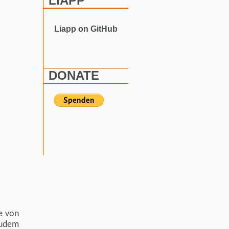
LIAPP
Liapp on GitHub
DONATE
ke von
 zudem