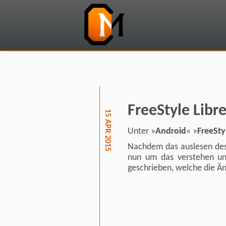
FreeStyle Libr
15 APR 2015
Unter »
Android
« »
FreeSty
Nachdem das auslesen des
nun um das verstehen un
geschrieben, welche die Ä