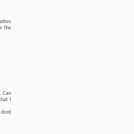
mation
e the
r. Can
hat I
 dont