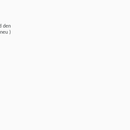
d den
neu )