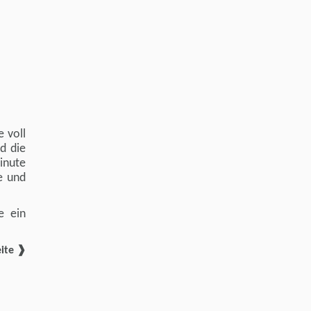
e voll
d die
Minute
e und
e ein
ite ❱